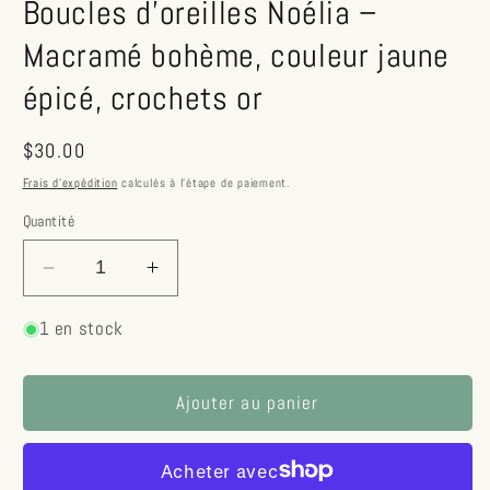
Boucles d'oreilles Noélia –
modale
m
Macramé bohème, couleur jaune
épicé, crochets or
Prix
$30.00
habituel
Frais d'expédition
calculés à l'étape de paiement.
Quantité
Réduire
Augmenter
la
la
quantité
quantité
1 en stock
de
de
Boucles
Boucles
Ajouter au panier
d&#39;oreilles
d&#39;oreilles
Noélia
Noélia
–
–
Macramé
Macramé