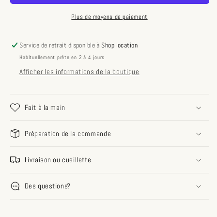
bohème,
bohème,
couleur
couleur
Plus de moyens de paiement
jaune
jaune
épicé,
épicé,
Service de retrait disponible à
Shop location
crochets
crochets
Habituellement prête en 2 à 4 jours
or
or
Afficher les informations de la boutique
Fait à la main
Préparation de la commande
Livraison ou cueillette
Des questions?